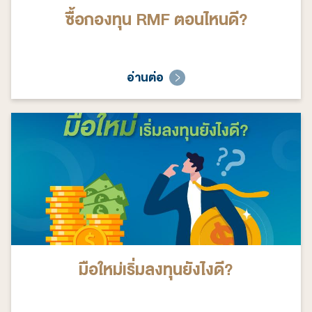
ซื้อกองทุน RMF ตอนไหนดี?
อ่านต่อ
มือใหม่เริ่มลงทุนยังไงดี?