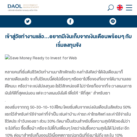
เข้าสู่วัยทำงานแล้ว...อยากมีเงินเก็บจากเงินเดือนพร้อมๆ กับ
เริ่มลงทุนจัง
หลายคนที่เริ่มต้นชีวิตวัยทำงานมาสักพักแล้ว คงกำลังคิดว่าได้เงินเดือนมาก็
หลายเดือนแล้ว จะเก็บไว้แบบนี้ต่อไปเรื่อยๆ หรือเอาไปซื้อของที่อยากได้มานานเลย
ดีไหมนะ หรือว่าจะแบ่งไปลงทุนอะไรไว้สักหน่อยดี ไม่ว่าใครก็อยากที่จะวางแผนการ
เงินให้ดีที่สุดแน่นอน แต่จะวางแผนยังไงดี เพื่อให้ “ดีที่สุด” สำหรับเรา
.
ลองเริ่มจากกฎ 50-30-10-10 ดีไหม โดยเริ่มต้นจากแบ่งเงินเดือนในสัดส่วน 50%
แรกไว้สำหรับค่าใช้จ่ายค่าที่จำเป็น เช่นค่าบ้าน ค่ารถ ค่าโทรศัพท์ และค่าใช้จ่ายใน
ชีวิตประจำวันของเรา ส่วน 30% ถัดมาเป็นส่วนสำหรับซื้อความสุขให้ตัวเองไม่ว่า
จะไปเที่ยว ซื้อเสื้อผ้า หรือจะไปตี้กับเพื่อนๆ ใครว่าเงินซื้อความสุขไม่ได้ ไม่จริง! อีก
10% ต่อมาสำหรับเก็มออมไว้เผื่อเหตุการณ์ฉุกเฉินที่ยังมาไม่ถึง และใน 10%