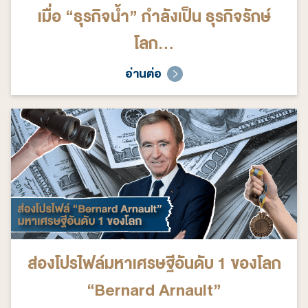
เมื่อ “ธุรกิจน้ำ” กำลังเป็น ธุรกิจรักษ์
โลก…
อ่านต่อ
ส่องโปรไฟล์มหาเศรษฐีอันดับ 1 ของโลก
“Bernard Arnault”