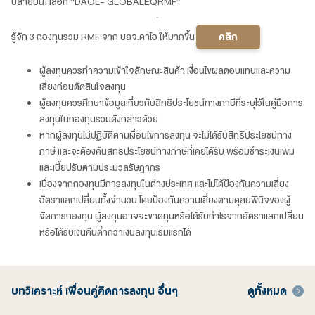
ปลายปีนี้! เลือก “DAOL- GLOBALEQRMF”
รู้จัก 3 กองทุนรวม RMF จาก บลจ.ดาโอ ให้มากขึ้น
คลิก
ผู้ลงทุนควรทำความเข้าใจลักษณะสินค้า เงื่อนไขผลตอบแทนและความ
เสี่ยงก่อนตัดสินใจลงทุน
ผู้ลงทุนควรศึกษาข้อมูลเกี่ยวกับสิทธิประโยชน์ทางภาษีที่ระบุไว้ในคู่มือการ
ลงทุนในกองทุนรวมดังกล่าวด้วย
หากผู้ลงทุนไม่ปฏิบัติตามเงื่อนไขการลงทุน จะไม่ได้รับสิทธิประโยชน์ทาง
ภาษี และจะต้องคืนสิทธิประโยชน์ทางภาษีที่เคยได้รับ พร้อมชำระเงินเพิ่ม
และเบี้ยปรับตามประมวลรัษฎากร
เนื่องจากกองทุนมีการลงทุนในต่างประเทศ และไม่ได้ป้องกันความเสี่ยง
อัตราแลกเปลี่ยนทั้งจำนวน โดยป้องกันความเสี่ยงตามดุลยพินิจของผู้
จัดการกองทุน ผู้ลงทุนอาจจะขาดทุนหรือได้รับกำไรจากอัตราแลกเปลี่ยน
หรือได้รับเงินคืนต่ำกว่าเงินลงทุนเริ่มแรกได้
บทวิเคราะห์ เพื่อนคู่คิดการลงทุน อื่นๆ
ดูทั้งหมด