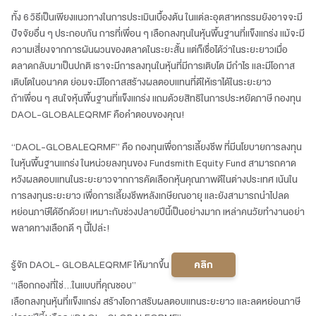
ทั้ง 6 วิธีเป็นเพียงแนวทางในการประเมินเบื้องต้น ในแต่ละอุตสาหกรรมยังอาจจะมี
ปัจจัยอื่น ๆ ประกอบกัน การที่เพื่อน ๆ เลือกลงทุนในหุ้นพื้นฐานที่แข็งแกร่ง แม้จะมี
ความเสี่ยงจากการผันผวนของตลาดในระยะสั้น แต่ก็เชื่อได้ว่าในระยะยาวเมื่อ
ตลาดกลับมาเป็นปกติ เราจะมีการลงทุนในหุ้นที่มีการเติบโต มีกำไร และมีโอกาส
เติบโตในอนาคต ย่อมจะมีโอกาสสร้างผลตอบแทนที่ดีให้เราได้ในระยะยาว
ถ้าเพื่อน ๆ สนใจหุ้นพื้นฐานที่แข็งแกร่ง แถมด้วยสิทธิในการประหยัดภาษี กองทุน
DAOL-GLOBALEQRMF คือคำตอบของคุณ!
“DAOL-GLOBALEQRMF” คือ กองทุนเพื่อการเลี้ยงชีพ ที่มีนโยบายการลงทุน
ในหุ้นพื้นฐานแกร่ง ในหน่วยลงทุนของ Fundsmith Equity Fund สามารถคาด
หวังผลตอบแทนในระยะยาวจากการคัดเลือกหุ้นคุณภาพดีในต่างประเทศ เน้นใน
การลงทุนระยะยาว เพื่อการเลี้ยงชีพหลังเกษียณอายุ และยังสามารถนำไปลด
หย่อนภาษีได้อีกด้วย! เหมาะกับช่วงปลายปีนี้เป็นอย่างมาก เหล่าคนวัยทำงานอย่า
พลาดทางเลือกดี ๆ นี้ไปล่ะ!
รู้จัก DAOL- GLOBALEQRMF ให้มากขึ้น
คลิก
“เลือกกองที่ใช่...ในแบบที่คุณชอบ”
เลือกลงทุนหุ้นที่แข็งแกร่ง สร้างโอกาสรับผลตอบแทนระยะยาว และลดหย่อนภาษี