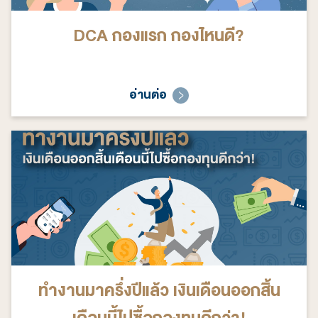
DCA กองแรก กองไหนดี?
อ่านต่อ
ทำงานมาครึ่งปีแล้ว เงินเดือนออกสิ้น