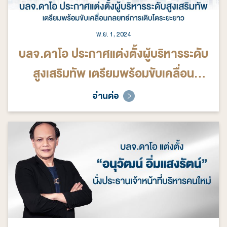
พ.ย. 1, 2024
บลจ.ดาโอ ประกาศแต่งตั้งผู้บริหารระดับ
สูงเสริมทัพ เตรียมพร้อมขับเคลื่อน
กลยุทธ์การเติบโตระยะยาว
อ่านต่อ