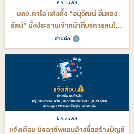
ต.ค. 4, 2024
บลจ.ดาโอ แต่งตั้ง “อนุวัฒน์ อิ่มแสง
รัตน์” นั่งประธานเจ้าหน้าที่บริหารคนใหม่
เดินหน้าเติบโตด้วย SUSTAINABLE
อ่านต่อ
WEALTH PLATFORM แพลตฟอร์ม
ความมั่งคั่งอย่างยั่งยืน
มี.ค. 8, 2024
แจ้งเตือน มิจฉาชีพแอบอ้างชื่อสร้างบัญชี