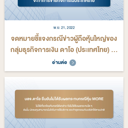
พ.ย. 21, 2022
จดหมายชี้แจงกรณีข่าวผู้ถือหุ้นใหญ่ของ
กลุ่มธุรกิจการเงิน ดาโอ (ประเทศไทย) จะ
ทำการขายกิจการในประเทศไทย
อ่านต่อ