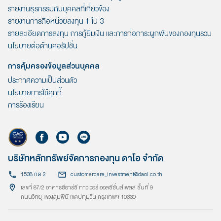
รายงานธุรกรรมกับบุคคลที่เกี่ยวข้อง
รายงานการถือหน่วยลงทุน 1 ใน 3
รายละเอียดการลงทุน การกู้ยืมเงิน และการก่อภาระผูกพันของกองทุนรวม
นโยบายต่อต้านคอรัปชั่น
การคุ้มครองข้อมูลส่วนบุคคล
ประกาศความเป็นส่วนตัว
นโยบายการใช้คุกกี้
การร้องเรียน
บริษัทหลักทรัพย์จัดการกองทุน ดาโอ จำกัด
1538 กด 2
customercare_investment@daol.co.th
เลขที่ 87/2 อาคารซีอาร์ซี ทาวเวอร์ ออลซีซั่นส์เพลส ชั้นที่ 9
ถนนวิทยุ แขวงลุมพินี เขตปทุมวัน กรุงเทพฯ 10330