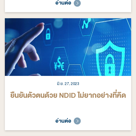
สุขต้อง “555” กับ “โครงการออมเบอร์
อ่านต่อ
5”
มิ.ย. 27, 2023
ยืนยันตัวตนด้วย NDID ไม่ยากอย่างที่คิด
อ่านต่อ