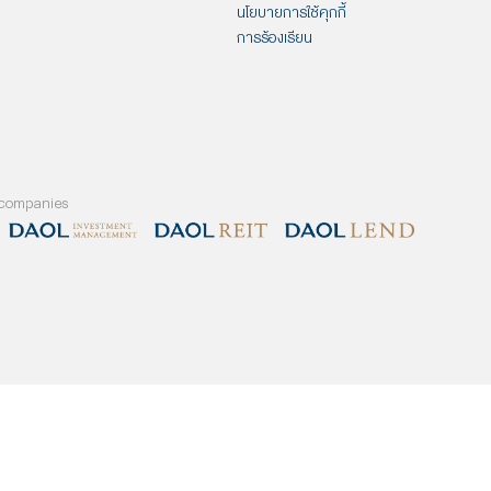
ปิดบัญชีกองทุนออนไลน์กับ
จดหมายชี้แจงกรณีข่าวผู้ถือหุ้นใหญ่
ดาโอ วันนี้ ได้ของขวัญพิเศษให้
ของกลุ่มธุรกิจการเงิน ดาโอ
คนรู้ใจ!
(ประเทศไทย) จะทำการขายกิจการใน
อ่านต่อ
อ่านต่อ
ประเทศไทย