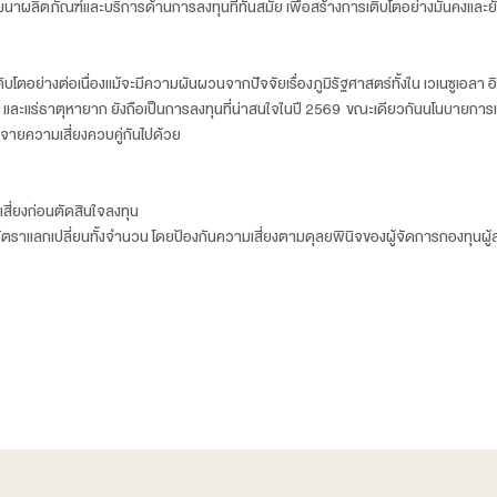
สร้างผลการดำเนินงานเติบโตได้โดดเด่น ทำให้ AUM ของ บลจ.ดาโ
ทธิภาพ ท่ามกลางสภาวะตลาดโลกที่มีความผันผวนสูง ” นายอนุว
ิบโตเชิงรุกต่อเนื่องจากปีที่ผ่านมา เน้นการนำเสนอ
น นอกจากนี้บริษัทเดินหน้าตั้งธุรกิจกองทุนสำรองเลี้ยงชีพ (Provide
ิหารอยู่ที่ 500 ล้านบาทในปี 2569
การลงทุนที่หลากหลาย ครอบคลุมเมกะเทรนด์ระดับโลกและสินทรัพย์ท
คู่กับการพัฒนาผลิตภัณฑ์และบริการด้านการลงทุนที่ทันสมัย เพื่อส
ลาดยังมีการเติบโตอย่างต่อเนื่องแม้จะมีความผันผวนจากปัจจัยเรื่องภู
ชาติอย่าง แร่เงิน และแร่ธาตุหายาก ยังถือเป็นการลงทุนที่น่าสนใจใ
ลงทุนพิจารณากระจายความเสี่ยงควบคู่กันไปด้วย