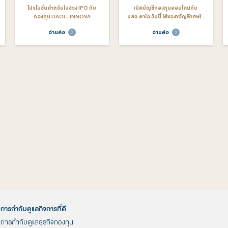
 8, 2025
พ.ย. 1, 2024
 โตแรง 106% แตะ 1
บลจ.ดาโอ ประกาศแต่งตั้งผู้บริหาร
บลจ.
ภายใน 10 เดือน
ระดับสูงเสริมทัพ เตรียมพร้อมขับ
รัต
เคลื่อนกลยุทธ์การเติบโตระยะยาว
ต่อ
อ่านต่อ
PL
 21, 2023
ก.พ. 8, 2023