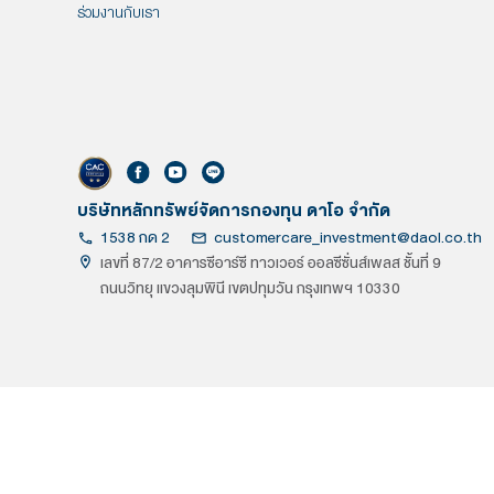
ยืนยันตัวตนด้วย NDID ไม่ยากอย่าง
โปรโมชั่นสำหร
ที่คิด
ใหม
อ่านต่อ
อ่าน
ต.ค. 15, 2022
บลจ.ดาโอ คว้ารางวัลกองทุนยอด
เยี่ยมจาก Money & Banking
Awards 2022
อ่านต่อ