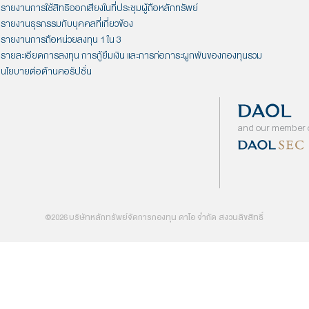
ับผู้ลงทุนในกองทุน
โปรโมชั่นสำหรับในช่วง IPO กับ
เ
่ DTOP
กองทุน DAOL-INNOVA
บลจ.
ต่อ
อ่านต่อ