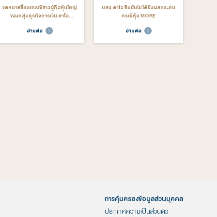
ต.ค. 4, 2024
มี.ค. 8, 2024
ดาโอ แต่งตั้ง “อนุวัฒน์ อิ่มแสง
แจ้งเตือน มิจฉาชีพแอบอ้างชื่อสร้าง
น์” นั่งประธานเจ้าหน้าที่บริหาร
บัญชี LINE หลอกเป็นผู้ให้บริการสิน
คนใหม่ เดินหน้าเติบโตด้วย
เชื่อ
อ่านต่อ
อ่านต่อ
SUSTAINABLE WEALTH
ATFORM แพลตฟอร์มความ
มั่งคั่งอย่างยั่งยืน
ก.พ. 6, 2023
พ.ย. 21, 2022