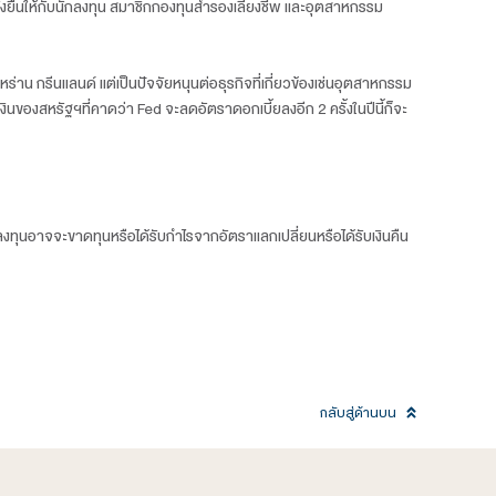
อ เติบโตต่อเนื่องมาจนถึงต้นปี 2569 ขึ้นมาแตะระดับ 20,000 
ัฒน์ กล่าว
nt Fund) มีกำหนดเริ่มให้บริการในช่วงไตรมาส 2 ของปีนี้ มุ่งเน้นก
างเลือก เพื่อช่วยเพิ่มความยืดหยุ่นและเสริมศักยภาพการเติบโตข
ร้างการเติบโตอย่างมั่นคงและยั่งยืนให้กับนักลงทุน สมาชิกกองทุ
มิรัฐศาสตร์ทั้งใน เวเนซูเอลา อิหร่าน กรีนแลนด์ แต่เป็นปัจจัยหนุนต
นปี 2569 ขณะเดียวกันนโนบายการเงินของสหรัฐฯที่คาดว่า Fed จะลดอัต