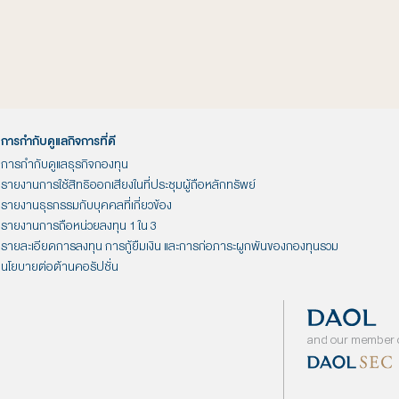
nd สร้างการเติบโต
เคล
ต่อ
อ่านต่อ
ั่งยืน
 21, 2023
ก.พ. 8, 2023
ับผู้ลงทุนในกองทุน
โปรโมชั่นสำหรับในช่วง IPO กับ
เ
่ DTOP
กองทุน DAOL-INNOVA
บลจ.
ต่อ
อ่านต่อ