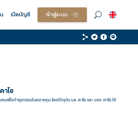
วนบุคคล
บริการนักลงทุน
เปิดบัญชี
เข้า
ิด
กับ บล. ดาโอ และ บลจ. ดาโอ
ลอดภัยในการพิสูจน์และยืนยันตัวตนเพื่อทำธุรกรรมในตลาดทุน โดยป