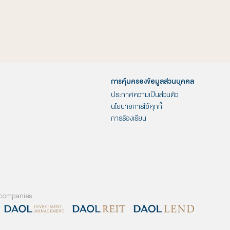
ื่อนกลยุทธ์การเติบโตระยะยาว
คนใหม่ เดินหน้าเติบโตด้วย
อ่านต่อ
อ่านต่อ
SUSTAINABLE WEALTH
PLATFORM แพลตฟอร์มความ
มั่งคั่งอย่างยั่งยืน
ก.พ. 6, 2023
พ.ย. 21, 2022
ปิดบัญชีกองทุนออนไลน์กับ
จดหมายชี้แจงกรณีข่าวผู้ถือหุ้นใหญ่
ดาโอ วันนี้ ได้ของขวัญพิเศษให้
ของกลุ่มธุรกิจการเงิน ดาโอ
คนรู้ใจ!
(ประเทศไทย) จะทำการขายกิจการใน
อ่านต่อ
อ่านต่อ
ประเทศไทย