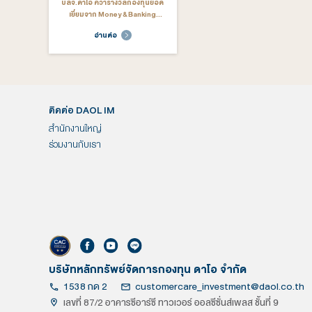
Provident Fu
อ่านต่อ
อ่าน
ย
ก.ย. 5, 2023
มิ.ย.
เริ่มแล้ว “ภารกิจพิชิตหน่วยลงทุน”
โปรโมชั่นสำหร
สำหรับคนรักการออม! จะออมแบบ
ใหม
คนมีสุขต้อง “555” กับ “โครงการ
อ่านต่อ
อ่าน
ออมเบอร์ 5”