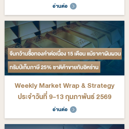
อ่านต่อ
Weekly Market Wrap & Strategy
ประจำวันที่ 9-13 กุมภาพันธ์ 2569
อ่านต่อ