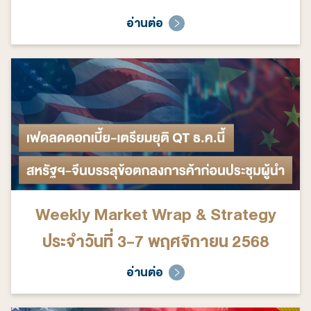
อ่านต่อ
Weekly Market Wrap & Strategy
ประจำวันที่ 3-7 พฤศจิกายน 2568
อ่านต่อ