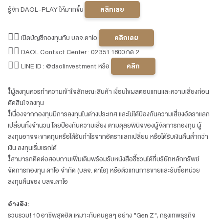
รู้จัก DAOL-PLAY ให้มากขึ้น
คลิกเลย
👉🏻 เปิดบัญชีกองทุนกับ บลจ.ดาโอ
คลิกเลย
👉🏻 DAOL Contact Center : 02 351 1800 กด 2
👉🏻 LINE ID : @daolinvestment หรือ
คลิก
❗️ผู้ลงทุนควรทำความเข้าใจลักษณะสินค้า เงื่อนไขผลตอบแทนและความเสี่ยงก่อน
ตัดสินใจลงทุน
❗️เนื่องจากกองทุนมีการลงทุนในต่างประเทศ และไม่ได้ป้องกันความเสี่ยงอัตราแลก
เปลี่ยนทั้งจำนวน โดยป้องกันความเสี่ยง ตามดุลยพินิจของผู้จัดการกองทุน ผู้
ลงทุนอาจจะขาดทุนหรือได้รับกำไรจากอัตราแลกเปลี่ยน หรือได้รับเงินคืนต่ำกว่า
เงิน ลงทุนเริ่มแรกได้
❗️สามารถติดต่อสอบถามเพิ่มเติมพร้อมรับหนังสือชี้ชวนได้ที่บริษัทหลักทรัพย์
จัดการกองทุน ดาโอ จำกัด (บลจ. ดาโอ) หรือตัวแทนการขายและรับซื้อหน่วย
ลงทุนคืนของ บลจ.ดาโอ
อ้างอิง:
รวบรวม! 10 อาชีพสุดฮิต เหมาะกับคนคูลๆ อย่าง "Gen Z", กรุงเทพธุรกิจ