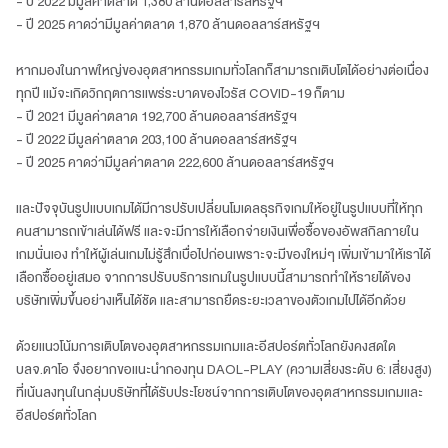
- ปี 2022 มีมูลค่าตลาด 1,380 ล้านดอลลาร์สหรัฐฯ
- ปี 2025 คาดว่ามีมูลค่าตลาด 1,870 ล้านดอลลาร์สหรัฐฯ
หากมองในภาพใหญ่ของอุตสาหกรรมเกมทั่วโลกก็สามารถเติบโตได้อย่างต่อเนื่อง
ทุกปี แม้จะเกิดวิกฤตการแพร่ระบาดของไวรัส COVID-19 ก็ตาม
- ปี 2021 มีมูลค่าตลาด 192,700 ล้านดอลลาร์สหรัฐฯ
- ปี 2022 มีมูลค่าตลาด 203,100 ล้านดอลลาร์สหรัฐฯ
- ปี 2025 คาดว่ามีมูลค่าตลาด 222,600 ล้านดอลลาร์สหรัฐฯ
และปัจจุบันรูปแบบเกมได้มีการปรับเปลี่ยนโมเดลธุรกิจเกมให้อยู่ในรูปแบบที่ให้ทุก
คนสามารถเข้าเล่นได้ฟรี และจะมีการให้เลือกจ่ายเงินเพื่อซื้อของอัพสกิลภายใน
เกมนั่นเอง ทำให้ผู้เล่นเกมไม่รู้สึกเบื่อไปก่อนเพราะจะมีของใหม่ๆ เพิ่มเข้ามาให้เราได้
เลือกซื้ออยู่เสมอ จากการปรับบริการเกมในรูปแบบนี้สามารถทำให้รายได้ของ
บริษัทเพิ่มขึ้นอย่างเห็นได้ชัด และสามารถยืดระยะเวลาของตัวเกมไปได้อีกด้วย
ด้วยแนวโน้มการเติบโตของอุตสาหกรรมเกมและอีสปอร์ตทั่วโลกยังคงสดใด
บลจ.ดาโอ จึงอยากขอแนะนำกองทุน DAOL-PLAY (ความเสี่ยงระดับ 6: เสี่ยงสูง)
ที่เน้นลงทุนในกลุ่มบริษัทที่ได้รับประโยชน์จากการเติบโตของอุตสาหกรรมเกมและ
อีสปอร์ตทั่วโลก