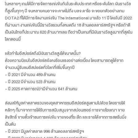
ในหลายๆ เกมได้มีการจัดการแข่งขันกันในระดับประเทศ หรือระดับโลก เงินรางวัล
ก็สูงขึ้นทุกๆ ปี จนหลายคนอาจจะคาดไม่ถึง บลจ.ดาโอ จะขอยกตัวอย่างเกม
DOTA2 ที่ได้มีการจัดงานแข่งขัน The International มาแล้ว 11 ปี โดยในปี 2022
ที่ผ่านมา งานแข่งขันนี้มีรางวัลรวมทั้งหมดถึง 18 ล้านดอลลาร์สหรัฐฯ หรือถ้าตี
เป็นเงินไทยก็ประมาณ 620 ล้านบาทเลย ถือว่าเป็นเกมที่มีเงินรางวัลสูงมากที่สุดใน
โลกตอนนี้
แล้วทำไมอีสปอร์ตถึงมีเงินรางวัลสูงได้ขนาดนั้น?
ด้วยความนิยมในอีสปอร์ตยังคงร้อนแรงอย่างต่อเนื่อง โดยสามารถดูได้จาก
จำนวนผู้รับชมอีสปอร์ตทั่วโลกที่เพิ่มขึ้นทุกปี
- ปี 2021 มีจำนวน 489 ล้านคน
- ปี 2022 มีจำนวน 523 ล้านคน
- ปี 2025 คาดการณ์ว่ามีจำนวน 641 ล้านคน
ส่งผลให้มูลค่าตลาดรวมของอุตสาหกรรมอีสปอร์ตสูงตามไปด้วย โดยรายได้
หลักๆ ก็มาจากการได้รับการสนับสนุนจากสปอนเซอร์ การขายโฆษณา ขาย
ลิขสิทธิ์ ขายตั๋วเข้าชมการแข่งขัน ขายของที่ระลึก และรายได้จากการสตรีมมิ่ง
เป็นต้น
- ปี 2021 มีมูลค่าตลาด 996 ล้านดอลลาร์สหรัฐฯ