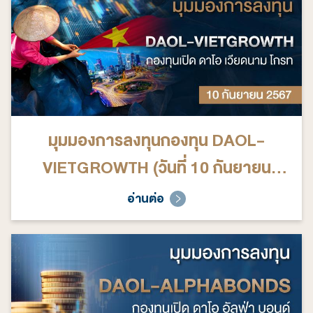
มุมมองการลงทุนกองทุน DAOL-
VIETGROWTH (วันที่ 10 กันยายน
2567)
อ่านต่อ