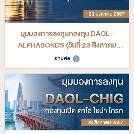
มุมมองการลงทุนกองทุน DAOL-
ALPHABONDS (วันที่ 23 สิงหาคม
2567)
อ่านต่อ