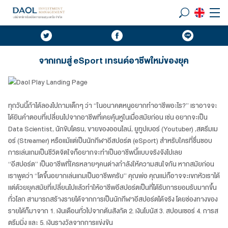
จากเกมสู่ eSport เทรนด์อาชีพใหม่ของยุค
ทุกวันนี้ถ้าได้ลองไปถามเด็กๆ ว่า “ในอนาคตหนูอยากทำอาชีพอะไร?” เราอาจจะ
ได้ยินคำตอบที่เปลี่ยนไปจากอาชีพที่เคยคุ้นหูในเมื่อสมัยก่อน เช่น อยากจะเป็น
Data Scientist, นักขับโดรน, ขายของออนไลน์, ยูทูปเบอร์ (Youtuber) ,สตรีมเม
อร์ (Streamer) หรือแม้แต่เป็นนักกีฬาอีสปอร์ต (eSport) สำหรับใครที่ชื่นชอบ
การเล่นเกมเป็นชีวิตจิตใจก็อยากจะทำเป็นอาชีพนี้แบบจริงจังไปเลย
“อีสปอร์ต” เป็นอาชีพที่ใครหลายๆคนต่างกำลังให้ความสนใจกัน หากสมัยก่อน
เราพูดว่า “โตขึ้นอยากเล่นเกมเป็นอาชีพครับ” คุณพ่อ คุณแม่ก็อาจจะเขกหัวเราได้
แต่ด้วยยุคสมัยที่เปลี่ยนไปแล้วทำให้อาชีพอีสปอร์ตเป็นที่ได้รับการยอมรับมากขึ้น
ทั่วโลก สามารถสร้างรายได้จากการเป็นนักกีฬาอีสปอร์ตได้จริง โดยช่องทางของ
รายได้ก็มาจาก 1. เงินเดือนทั่วไปจากต้นสังกัด 2. เงินโบนัส 3. สปอนเซอร์ 4. การส
ตรีมมิ่ง และ 5. เงินรางวัลจากการแข่งขัน