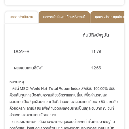
ผลการดำเนินงาน
ผลการดำเนินงานย้อนหลังรายปี
มูลค่าหน่วยลงทุนย้อนหลั
ต้นปีถึงปัจจุบัน
DCAF-R
11.78
ผลตอบแทนชี้วัด*
12.66
หมายเหตุ :
- ดัชนี MSCI World Net Total Return Index สัดส่วน 100.00% ปรับ
ด้วยต้นทุนการป้องกันความเสี่ยงอัตราแลกเปลี่ยน เพื่อคำนวณผล
ตอบแทนเป็นสกุลเงินบาท ณ วันที่คำนวณผลตอบแทน ร้อยละ 80 และปรับ
ด้วยอัตราแลกเปลี่ยน เพื่อคำนวณผลตอบแทนเป็นสกุลเงินบาท ณ วันที่
คำนวณผลตอบแทน ร้อยละ 20
- การวัดผลการดำเนินงานของกองทุนรวมนี้ ได้จัดทำขึ้นตามมาตรฐาน
การวัดและนำเสนอผลการดำเนินงานของกองทุนรวมของสมาคมบริษัท