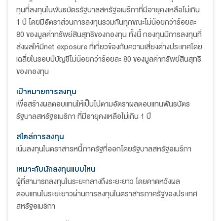
ทุนที่ลงทุนในพันธบัตรรัฐบาลสหรัฐอเมริกาที่มีอายุคงเหลือไม่เกิน
1 ปี โดยมีอัตราส่วนการลงทุนรวมกันทุกขณะไม่น้อยกว่าร้อยละ
80 ของมูลค่าทรัพย์สินสุทธิของกองทุน ทั้งนี้ กองทุนมีการลงทุนที่
ส่งผลให้มีnet exposure ที่เกี่ยวข้องกับความเสี่ยงต่างประเทศโดย
เฉลี่ยในรอบปีบัญชีไม่น้อยกว่าร้อยละ 80 ของมูลค่าทรัพย์สินสุทธิ
ของกองทุน
เป้าหมายการลงทุน
เพื่อสร้างผลตอบแทนให้เป็นไปตามอัตราผลตอบแทนพันธบัตร
รัฐบาลสหรัฐอเมริกา ที่มีอายุคงเหลือไม่เกิน 1 ปี
สไตล์การลงทุน
เน้นลงทุนในตราสารหนี้ภาครัฐที่ออกโดยรัฐบาลสหรัฐอเมริกา
เหมาะกับนักลงทุนแบบไหน
ผู้ที่สามารถลงทุนในระยะกลางถึงระยะยาว โดยคาดหวังผล
ตอบแทนในระยะยาวผ่านการลงทุนในตราสารภาครัฐของประเทศ
สหรัฐอเมริกา