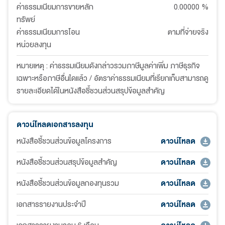
ค่าธรรมเนียมการขายหลัก
0.00000
%
ทรัพย์
ค่าธรรมเนียมการโอน
ตามที่จ่ายจริง
หน่วยลงทุน
หมายเหตุ : ค่าธรรมเนียมดังกล่าวรวมภาษีมูลค่าเพิ่ม ภาษีธุรกิจ
เฉพาะหรือภาษีอื่นใดแล้ว / อัตราค่าธรรมเนียมที่เรียกเก็บสามารถดู
รายละเอียดได้ในหนังสือชี้ชวนส่วนสรุปข้อมูลสำคัญ
ดาวน์โหลดเอกสารลงทุน
หนังสือชี้ชวนส่วนข้อมูลโครงการ
ดาวน์โหลด
หนังสือชี้ชวนส่วนสรุปข้อมูลสำคัญ
ดาวน์โหลด
หนังสือชี้ชวนส่วนข้อมูลกองทุนรวม
ดาวน์โหลด
เอกสารรายงานประจำปี
ดาวน์โหลด