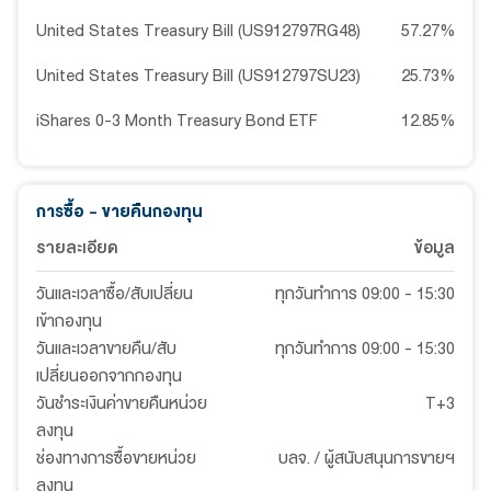
United States Treasury Bill (US912797RG48)
57.27
%
United States Treasury Bill (US912797SU23)
25.73
%
iShares 0-3 Month Treasury Bond ETF
12.85
%
การซื้อ - ขายคืนกองทุน
รายละเอียด
ข้อมูล
วันและเวลาซื้อ/สับเปลี่ยน
ทุกวันทำการ 09:00 - 15:30
เข้ากองทุน
วันและเวลาขายคืน/สับ
ทุกวันทำการ 09:00 - 15:30
เปลี่ยนออกจากกองทุน
วันชำระเงินค่าขายคืนหน่วย
T+3
ลงทุน
ช่องทางการซื้อขายหน่วย
บลจ. / ผู้สนับสนุนการขายฯ
ลงทุน