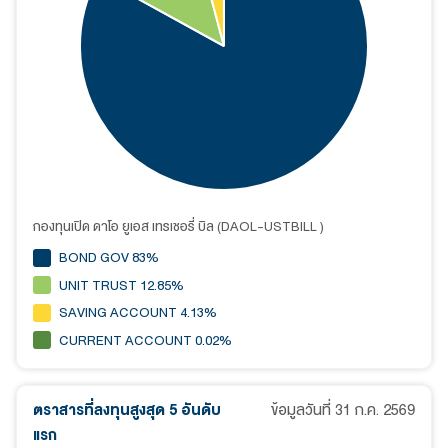
กองทุนเปิด ดาโอ ยูเอส เทรเชอรี่ บิล (DAOL-USTBILL )
BOND GOV 83%
UNIT TRUST 12.85%
SAVING ACCOUNT 4.13%
CURRENT ACCOUNT 0.02%
ตราสารที่ลงทุนสูงสุด 5 อันดับ
ข้อมูลวันที่
31 ก.ค. 2569
แรก