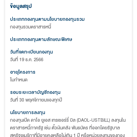
ข้อมูลสรุป
ประเภทกองทุนตามนโยบายกองทุนรวม
กองทุนรวมตราสารหนี้
ประเภทกองทุนตามลักษณะพิเศษ
วันที่จดทะเบียนกองทุน
วันที่ 19 ธ.ค. 2566
อายุโครงการ
ไมกำหนด
รอบระยะเวลาบัญชีกองทุน
วันที่ 30 พฤศจิกายนของทุกปี
นโยบายการลงทุน
กองทุนเปิด ดาโอ ยูเอส เทรเชอร์รี่ บิล (DAOL-USTBILL) ลงทุนใน
ตราสารหนี้ภาครัฐ เช่น ตั๋วเงินคลัง พันธบัตร ที่ออกโดยรัฐบาล
สหรัฐอเมริกาที่มีอายุคงเหลือไม่เกิน 1 ปี หรือหน่วยลงทุนของกอง