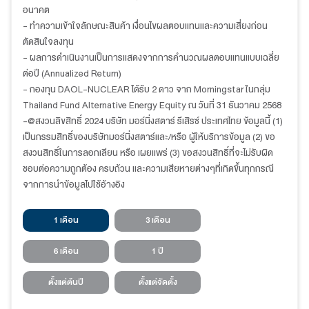
อนาคต
- ทำความเข้าใจลักษณะสินค้า เงื่อนไขผลตอบแทนและความเสี่ยงก่อน
ตัดสินใจลงทุน
- ผลการดำเนินงานเป็นการแสดงจากการคำนวณผลตอบแทนแบบเฉลี่ย
ต่อปี (Annualized Return)
- กองทุน DAOL-NUCLEAR ได้รับ 2 ดาว จาก Morningstar ในกลุ่ม
Thailand Fund Alternative Energy Equity
ณ วันที่ 31 ธันวาคม 2568
-@สงวนลิขสิทธิ์ 2024 บริษัท มอร์นิ่งสตาร์ รีเสิรซ์ ประเทศไทย ข้อมูลนี้ (1)
เป็นกรรมสิทธิ์ของบริษัทมอร์นิ่งสตาร์และ/หรือ ผู้ให้บริการข้อมูล (2) ขอ
สงวนสิทธิ์ในการลอกเลียน หรือ เผยแพร่ (3) ขอสงวนสิทธิ์ที่จะไม่รับผิด
ชอบต่อความถูกต้อง ครบถ้วน และความเสียหายต่างๆที่เกิดขึ้นทุกกรณี
จากการนำข้อมูลไปใช้อ้างอิง
1 เดือน
3 เดือน
6 เดือน
1 ปี
ตั้งแต่ต้นปี
ตั้งแต่จัดตั้ง