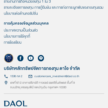
รายงานการถือหน่วยลงทุน 1 ใน 3
รายละเอียดการลงทุน การกู้ยืมเงิน และการก่อภาระผูกพันของกองทุนรวม
นโยบายต่อต้านคอรัปชั่น
การคุ้มครองข้อมูลส่วนบุคคล
ประกาศความเป็นส่วนตัว
นโยบายการใช้คุกกี้
การร้องเรียน
บริษัทหลักทรัพย์จัดการกองทุน ดาโอ จำกัด
1538 กด 2
customercare_investment@daol.co.th
เลขที่ 87/2 อาคารซีอาร์ซี ทาวเวอร์ ออลซีซั่นส์เพลส ชั้นที่ 9
ถนนวิทยุ แขวงลุมพินี เขตปทุมวัน กรุงเทพฯ 10330