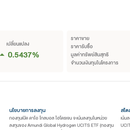
จน
รา
เปลี่ยนแปลง
ราค
0.5437
%
มูล
จำน