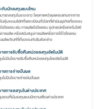
สไตล์การลงทุน
น้นลงทุนในหน่วย
เน้นลงทุนในหน่วยลงทุนของ Amun
UCITS ETF (กองทุน
UCITS ETF (กองทุนหลัก) เพียงกอง
ีบัญชีไม่น้อยกว่าร้อย
ุน
เหมาะกับนักลงทุนแบบไหน
ผู้ที่สามารถลงทุนในระยะยาว โด
ลงทุนในหุ้นของบริษัทที่จดทะเบียนทั่ว
และค่าใช้จ่ายให้ใกล้
กับธีมไฮโดรเจน เช่น การผลิตไฮโดร
n UCITS ETF (ดัชนี
ที่ใช้ในการผลิต หรือสนับสนุนการผ
ินงานของบริษัทที่เกี่ยว
รวมถึงผลิตภัณฑ์ที่เกี่ยวของกับธีมดั