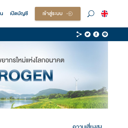
วนบุคคล
บริการนักลงทุน
เปิดบัญชี
เข้า
โดรเจน