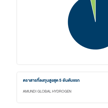
หมายเหตุ : มูลค่าหน่วยลงทุนไม่รวมเงินปันผล