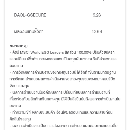
DAOL-GSECURE
9.28
ผลตอบแทนชี้วัด*
12.64
หมายเหตุ :
- ดัชนี MSCI World ESG Leaders สัดส่วน 100.00% ปรับด้วยอัตรา
แลกเปลี่ยน เพื่อคำนวณผลตอบแทนเป็นสกุลเงินบาท ณ วันที่คำนวณผล
ตอบแทน
- การวัดผลการดำเนินงานของกองทุนรวมนี้ ได้จัดทำขึ้นตามมาตรฐาน
การวัดและนำเสนอผลการดำเนินงานของกองทุนรวมของสมาคมบริษัท
จัดการลงทุน
- ผลการดำเนินงานในอดีต/ผลการเปรียบเทียบผลการดำเนินงานที่
เกี่ยวข้องกับผลิตภัณฑ์ในตลาดทุน มิได้เป็นสิ่งยืนยันถึงผลการดำเนินงานใน
อนาคต
- ทำความเข้าใจลักษณะสินค้า เงื่อนไขผลตอบแทนและความเสี่ยงก่อน
ตัดสินใจลงทุน
- ผลการดำเนินงานเป็นการแสดงจากการคำนวณผลตอบแทนแบบเฉลี่ย