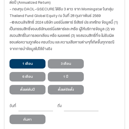
ต่อปี (Annualized Return)
- กองทุน DAOL-GSECURE ได้รับ 3 ดาว จาก Morningstar ในกลุ่ม
Thailand Fund Global Equity ณ วันที่ 28 กุมภาพันธ์ 2569
-@สงวนลิขสิทธิ์ 2024 บริษัท มอร์นิ่งสตาร์ รีเสิรซ์ ประเทศไทย ข้อมูลนี้ (1)
เป็นกรรมสิทธิ์ของบริษัทมอร์นิ่งสตาร์และ/หรือ ผู้ให้บริการข้อมูล (2) ขอ
สงวนสิทธิ์ในการลอกเลียน หรือ เผยแพร่ (3) ขอสงวนสิทธิ์ที่จะไม่รับผิด
ชอบต่อความถูกต้อง ครบถ้วน และความเสียหายต่างๆที่เกิดขึ้นทุกกรณี
จากการนำข้อมูลไปใช้อ้างอิง
1 เดือน
3 เดือน
6 เดือน
1 ปี
ตั้งแต่ต้นปี
ตั้งแต่จัดตั้ง
วันที่
ถึง
ค้นหา