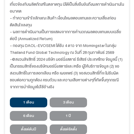
เกี่ยวข้องกับผลิตภัณฑ์ในตลาดทุน มิได้เป็นสิ่งยืนยันถึงผลการดำเนินงานใน
อนาคต
- ทำความเข้าใจลักษณะสินค้า เงื่อนไขผลตอบแทนและความเสี่ยงก่อน
ตัดสินใจลงทุน
- ผลการดำเนินงานเป็นการแสดงจากการคำนวณผลตอบแทนแบบเฉลี่ย
ต่อปี (Annualized Return)
- กองทุน DAOL-EVOSEMI ได้รับ 4 ดาว จาก Morningstar ในกลุ่ม
Thailand Fund Global Technology
ณ วันที่ 28 กุมภาพันธ์ 2569
-@สงวนลิขสิทธิ์ 2024 บริษัท มอร์นิ่งสตาร์ รีเสิรซ์ ประเทศไทย ข้อมูลนี้ (1)
เป็นกรรมสิทธิ์ของบริษัทมอร์นิ่งสตาร์และ/หรือ ผู้ให้บริการข้อมูล (2) ขอ
สงวนสิทธิ์ในการลอกเลียน หรือ เผยแพร่ (3) ขอสงวนสิทธิ์ที่จะไม่รับผิด
ชอบต่อความถูกต้อง ครบถ้วน และความเสียหายต่างๆที่เกิดขึ้นทุกกรณี
จากการนำข้อมูลไปใช้อ้างอิง
1 เดือน
3 เดือน
6 เดือน
1 ปี
ตั้งแต่ต้นปี
ตั้งแต่จัดตั้ง