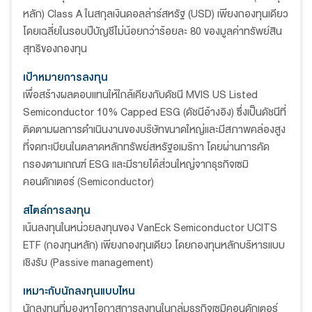
หลัก) Class A ในสกุลเงินดอลล่าร์สหรัฐ (USD) เพียงกองทุนเดียว
โดยเฉลี่ยในรอบปีบัญชีไม่น้อยกว่าร้อยละ 80 ของมูลค่าทรัพย์สิน
สุทธิของกองทุน
เป้าหมายการลงทุน
เพื่อสร้างผลตอบแทนให้ใกล้เคียงกับดัชนี MVIS US Listed
Semiconductor 10% Capped ESG (ดัชนีอ้างอิง) ซึ่งเป็นดัชนีที่
ติดตามผลการดำเนินงานของบริษัทขนาดใหญ่และมีสภาพคล่องสูง
ที่จดทะเบียนในตลาดหลักทรัพย์สหรัฐอเมริกา โดยผ่านการคัด
กรองตามเกณฑ์ ESG และมีรายได้ส่วนใหญ่จากธุรกิจเซมิ
คอนดักเตอร์ (Semiconductor)
สไตล์การลงทุน
เน้นลงทุนในหน่วยลงทุนของ VanEck Semiconductor UCITS
ETF (กองทุนหลัก) เพียงกองทุนเดียว โดยกองทุนหลักบริหารแบบ
เชิงรับ (Passive management)
เหมาะกับนักลงทุนแบบไหน
นักลงทุนที่มองหาโอกาสการลงทุนในกลุ่มธุรกิจเซมิคอนดักเตอร์