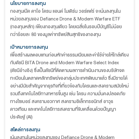
นโยบายการลงทุน
กองทุนเปิด ดาโอ โดรน แอนด์ โมเดิร์น วอร์แฟร์ จะเน้นลงทุนใน
หน่วยลงทุนของ Defiance Drone & Modern Warfare ETF
(กองทุนหลัก) เพียงกองทุนเดียว โดยเฉลี่ยในรอบปีบัญชีไม่น้อย
กว่าร้อยละ 80 ของมูลค่าทรัพย์สินสุทธิของกองทุน
เป้าหมายการลงทุน
เพื่อสร้างผลตอบแทนก่อนหักค่าธรรมเนียมและค่าใช้จ่ายให้ใกล้เคียง
กับดัชนี BITA Drone and Modern Warfare Select Index
(ดัชนีอ้างอิง) ซึ่งเป็นดัชนีที่ติดตามผลการดำเนินงานของบริษัทจด
ทะเบียนในตลาดหลักทรัพย์ของกลุ่มประเทศพัฒนาแล้ว ซึ่งมีรายได้
อย่างมีนัยสำคัญจากธุรกิจที่เกี่ยวข้องกับโดรนและสงครามสมัยใหม่
รวมถึงเทคโนโลยีทางทหารขั้นสูง เช่น โดรน ความมั่นคงปลอดภัย
ทางไซเบอร์ สงครามอวกาศ สงครามอิเล็กทรอนิกส์ อาวุธ
ดาวเทียม และเทคโนโลยีการสงครามที่ขับเคลื่อนด้วยปัญญา
ประดิษฐ์ (AI)
สไตล์การลงทุน
เน้นลงทุนในหน่วยลงทุนของ Defiance Drone & Modern