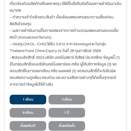
เกี่ยวข้องกับผลิตภัณฑ์ในตลาดทุน มิได้เป็นสิ่งยืนยันถึงผลการดำเนินงานใน
อนาคต
- ทำความเข้าใจลักษณะสินค้า เงื่อนไขผลตอบแทนและความเสี่ยงก่อน
ตัดสินใจลงทุน
- ผลการดำเนินงานเป็นการแสดงจากการคำนวณผลตอบแทนแบบเฉลี่ย
ต่อปี (Annualized Return)
- กองทุน DAOL-CHIG ได้รับ 3 ดาว จาก Morningstar ในกลุ่ม
Thailand Fund China Equity ณ วันที่
28 กุมภาพันธ์
2569
-@สงวนลิขสิทธิ์ 2024 บริษัท มอร์นิ่งสตาร์ รีเสิรซ์ ประเทศไทย ข้อมูลนี้ (1)
เป็นกรรมสิทธิ์ของบริษัทมอร์นิ่งสตาร์และ/หรือ ผู้ให้บริการข้อมูล (2) ขอ
สงวนสิทธิ์ในการลอกเลียน หรือ เผยแพร่ (3) ขอสงวนสิทธิ์ที่จะไม่รับผิด
ชอบต่อความถูกต้อง ครบถ้วน และความเสียหายต่างๆที่เกิดขึ้นทุกกรณี
จากการนำข้อมูลไปใช้อ้างอิง
1 เดือน
3 เดือน
6 เดือน
1 ปี
ตั้งแต่ต้นปี
ตั้งแต่จัดตั้ง