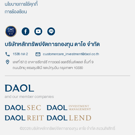
นโยบายการใช้คุกกี้
การร้องเรียน
บริษัทหลักทรัพย์จัดการกองทุน ดาโอ จำกัด
1538 กด 2
customercare_investment@daol.co.th
เลขที่ 87/2 อาคารซีอาร์ซี ทาวเวอร์ ออลซีซั่นส์เพลส ชั้นที่ 9
ถนนวิทยุ แขวงลุมพินี เขตปทุมวัน กรุงเทพฯ 10330
and our member companies
©
2026
บริษัทหลักทรัพย์จัดการกองทุน ดาโอ จำกัด สงวนลิขสิทธิ์