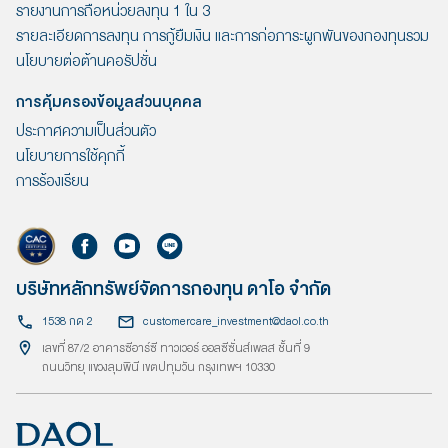
รายงานการถือหน่วยลงทุน 1 ใน 3
รายละเอียดการลงทุน การกู้ยืมเงิน และการก่อภาระผูกพันของกองทุนรวม
นโยบายต่อต้านคอรัปชั่น
การคุ้มครองข้อมูลส่วนบุคคล
ประกาศความเป็นส่วนตัว
นโยบายการใช้คุกกี้
การร้องเรียน
บริษัทหลักทรัพย์จัดการกองทุน ดาโอ จำกัด
1538 กด 2
customercare_investment@daol.co.th
เลขที่ 87/2 อาคารซีอาร์ซี ทาวเวอร์ ออลซีซั่นส์เพลส ชั้นที่ 9
ถนนวิทยุ แขวงลุมพินี เขตปทุมวัน กรุงเทพฯ 10330