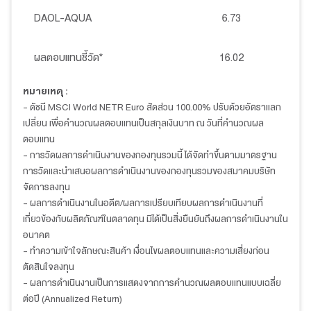
DAOL-AQUA
6.73
ผลตอบแทนชี้วัด*
16.02
หมายเหตุ :
- ดัชนี MSCI World NETR Euro สัดส่วน 100.00% ปรับด้วยอัตราแลก
เปลี่ยน เพื่อคำนวณผลตอบแทนเป็นสกุลเงินบาท ณ วันที่คำนวณผล
ตอบแทน
- การวัดผลการดำเนินงานของกองทุนรวมนี้ ได้จัดทำขึ้นตามมาตรฐาน
การวัดและนำเสนอผลการดำเนินงานของกองทุนรวมของสมาคมบริษัท
จัดการลงทุน
- ผลการดำเนินงานในอดีต/ผลการเปรียบเทียบผลการดำเนินงานที่
เกี่ยวข้องกับผลิตภัณฑ์ในตลาดทุน มิได้เป็นสิ่งยืนยันถึงผลการดำเนินงานใน
อนาคต
- ทำความเข้าใจลักษณะสินค้า เงื่อนไขผลตอบแทนและความเสี่ยงก่อน
ตัดสินใจลงทุน
- ผลการดำเนินงานเป็นการแสดงจากการคำนวณผลตอบแทนแบบเฉลี่ย
ต่อปี (Annualized Return)